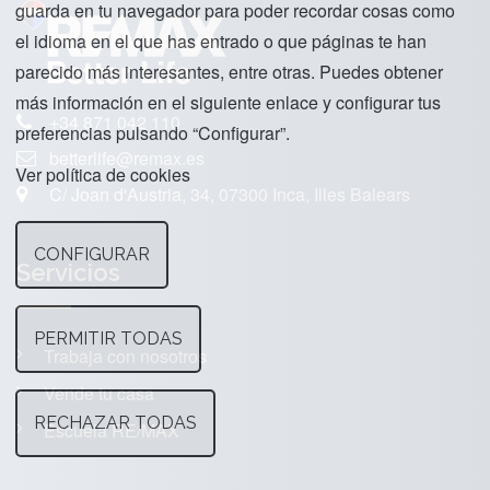
guarda en tu navegador para poder recordar cosas como
el idioma en el que has entrado o que páginas te han
parecido más interesantes, entre otras. Puedes obtener
más información en el siguiente enlace y configurar tus
+34 871 042 110
preferencias pulsando “Configurar”.
betterlife@remax.es
Ver política de cookies
C/ Joan d'Austria, 34, 07300 Inca, Illes Balears
CONFIGURAR
Servicios
PERMITIR TODAS
Trabaja con nosotros
Vende tu casa
RECHAZAR TODAS
Escuela RE/MAX