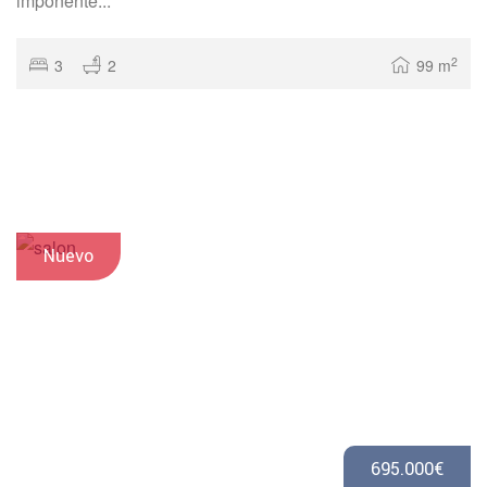
imponente...
2
3
2
99 m
Nuevo
695.000€