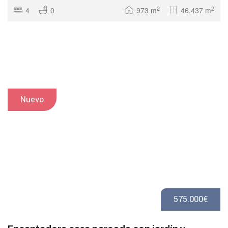
2
2
4
0
973 m
46.437 m
Nuevo
575.000€