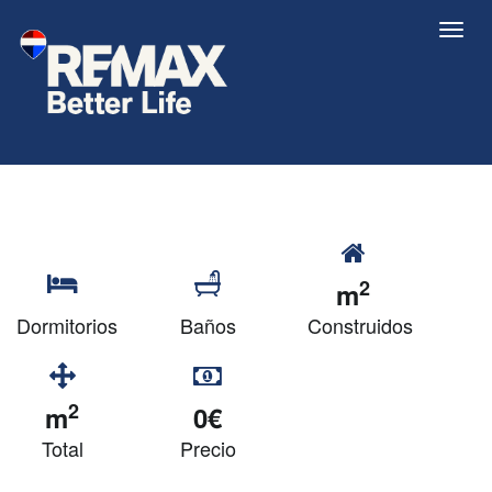
2
m
Dormitorios
Baños
Construidos
2
m
0€
Total
Precio