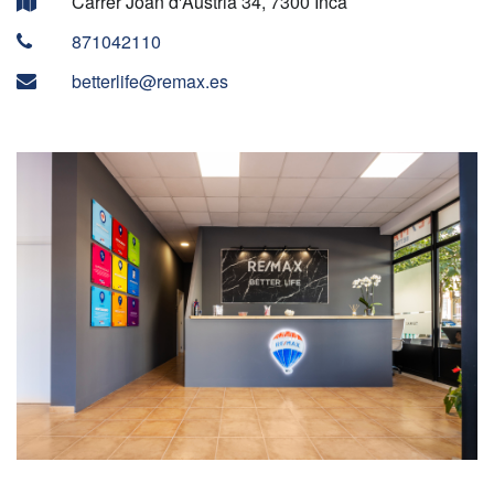
Carrer Joan d'Austria 34, 7300 Inca
871042110
betterlife@remax.es