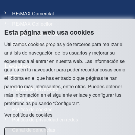
RE/MAX Comercial
RE/MAX Collection
Esta página web usa cookies
RE/MAX en el mundo
RE/MAX en Europa
Utilizamos cookies propias y de terceros para realizar el
análisis de navegación de los usuarios y mejorar su
experiencia al entrar en nuestra web. Las información se
Legales
guarda en tu navegador para poder recordar cosas como
el idioma en el que has entrado o que páginas te han
parecido más interesantes, entre otras. Puedes obtener
Política de privacidad
más información en el siguiente enlace y configurar tus
Aviso legal
preferencias pulsando “Configurar”.
Política de cookies
Ver política de cookies
Política de privacidad en redes
Canal de denuncias