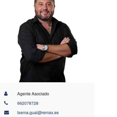
Agente Asociado
662078728
txema.gual@remax.es