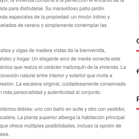
ista para disfrutarse. Su maravilloso patio-jardín
más especiales de la propiedad: un rincón íntimo y
s veladas de verano o simplemente contemplar las
 altos y vigas de madera vistas da la bienvenida,
lidez y hogar. Un elegante arco de marés conecta este
ónico que realza el carácter mallorquín de la vivienda. La
nexión natural entre interior y exterior que invita a
presión. La escalera original, cuidadosamente conservada
 más personalidad y autenticidad al conjunto.
torios dobles: uno con baño en suite y otro con vestidor,
alera. La planta superior alberga la habitación principal
ue ofrece múltiples posibilidades, incluso la opción de
esea.