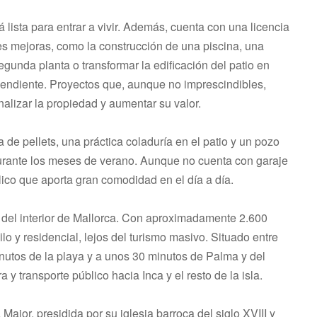
ista para entrar a vivir. Además, cuenta con una licencia
es mejoras, como la construcción de una piscina, una
segunda planta o transformar la edificación del patio en
pendiente. Proyectos que, aunque no imprescindibles,
alizar la propiedad y aumentar su valor.
de pellets, una práctica coladuría en el patio y un pozo
 durante los meses de verano. Aunque no cuenta con garaje
ico que aporta gran comodidad en el día a día.
del interior de Mallorca. Con aproximadamente 2.600
lo y residencial, lejos del turismo masivo. Situado entre
nutos de la playa y a unos 30 minutos de Palma y del
y transporte público hacia Inca y el resto de la isla.
jor, presidida por su iglesia barroca del siglo XVIII y