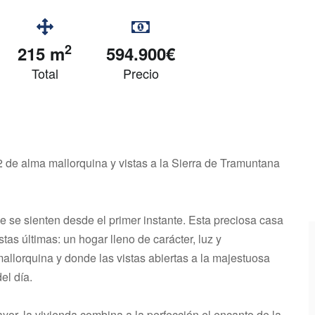
2
215 m
594.900€
Total
Precio
 de alma mallorquina y vistas a la Sierra de Tramuntana
 se sienten desde el primer instante. Esta preciosa casa
as últimas: un hogar lleno de carácter, luz y
mallorquina y donde las vistas abiertas a la majestuosa
l día.
or, la vivienda combina a la perfección el encanto de la